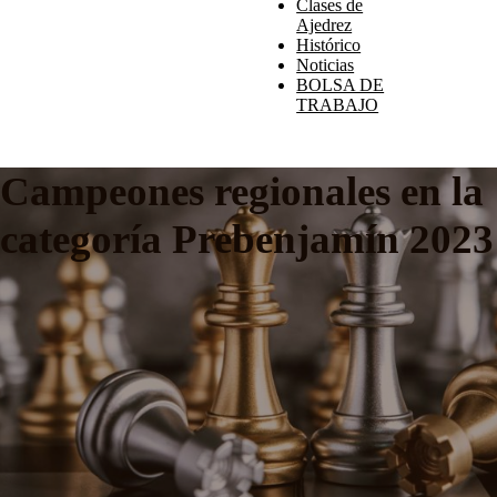
Clases de
Ajedrez
Histórico
Noticias
BOLSA DE
TRABAJO
Campeones regionales en la
categoría Prebenjamín 2023