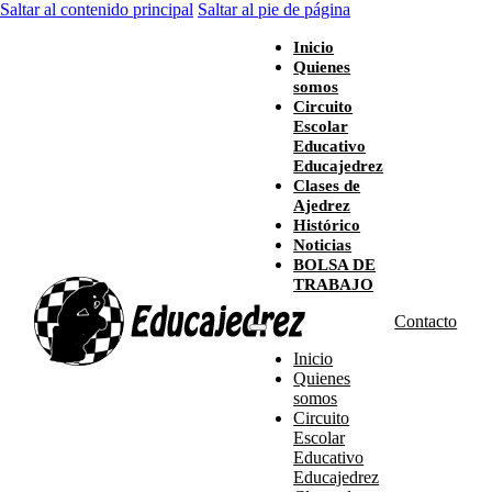
Saltar al contenido principal
Saltar al pie de página
Inicio
Quienes
somos
Circuito
Escolar
Educativo
Educajedrez
Clases de
Ajedrez
Histórico
Noticias
BOLSA DE
TRABAJO
Contacto
Inicio
Quienes
somos
Circuito
Escolar
Educativo
Educajedrez