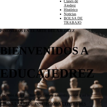
Clases de
Ajedrez
Histórico
Noticias
BOLSA DE
TRABAJO
PINONEROS EN EL ARTE DEL AJEDREZ
BIENVENIDOS A
EDUCAJEDREZ
Hacemos de la enseñanza del ajedrez nuestra pasión y así lo
transmitimos a nuestros alumnos.
FORMULARIO DE INSRIPCIÓN ACTIVIDADES