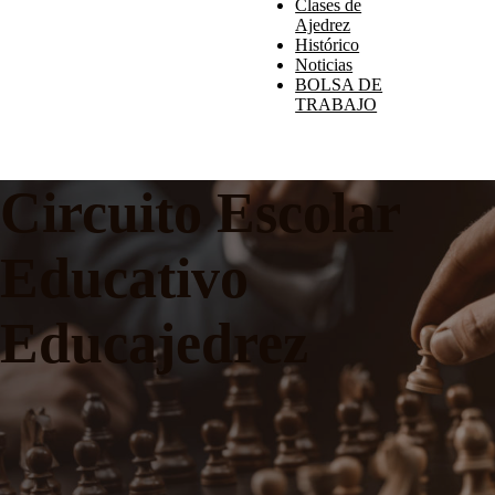
Clases de
Ajedrez
Histórico
Noticias
BOLSA DE
TRABAJO
Circuito Escolar
Educativo
Educajedrez