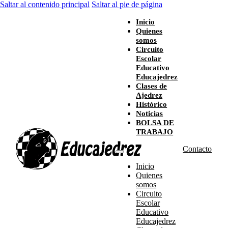
Saltar al contenido principal
Saltar al pie de página
Inicio
Quienes
somos
Circuito
Escolar
Educativo
Educajedrez
Clases de
Ajedrez
Histórico
Noticias
BOLSA DE
TRABAJO
Contacto
Inicio
Quienes
somos
Circuito
Escolar
Educativo
Educajedrez