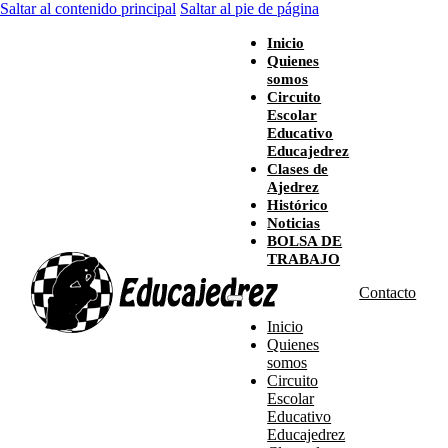
Saltar al contenido principal
Saltar al pie de página
Inicio
Quienes
somos
Circuito
Escolar
Educativo
Educajedrez
Clases de
Ajedrez
Histórico
Noticias
BOLSA DE
TRABAJO
Contacto
Inicio
Quienes
somos
Circuito
Escolar
Educativo
Educajedrez