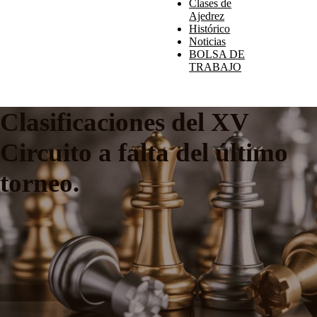
Clases de
Ajedrez
Histórico
Noticias
BOLSA DE
TRABAJO
Clasificaciones del XV
Circuito a falta del último
torneo.