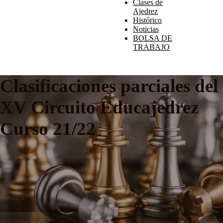
Clases de
Ajedrez
Histórico
Noticias
BOLSA DE
TRABAJO
Clasificaciones parciales del
XV Circuito Educajedrez
Curso 21/22