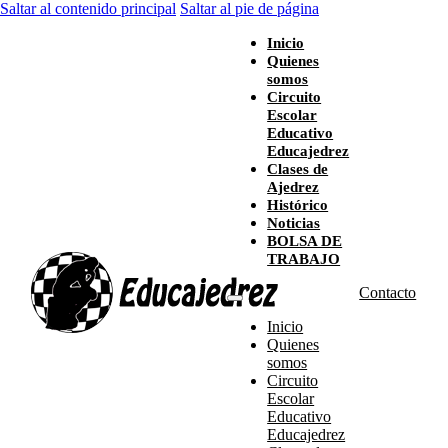
Saltar al contenido principal
Saltar al pie de página
Inicio
Quienes
somos
Circuito
Escolar
Educativo
Educajedrez
Clases de
Ajedrez
Histórico
Noticias
BOLSA DE
TRABAJO
Contacto
Inicio
Quienes
somos
Circuito
Escolar
Educativo
Educajedrez