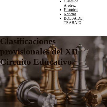
Clases de
Ajedrez
Histórico
Noticias
BOLSA DE
TRABAJO
Clasificaciones
provisionales del XII
Circuito Educativo.