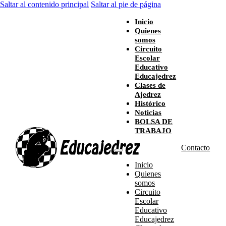
Saltar al contenido principal
Saltar al pie de página
Inicio
Quienes
somos
Circuito
Escolar
Educativo
Educajedrez
Clases de
Ajedrez
Histórico
Noticias
BOLSA DE
TRABAJO
Contacto
Inicio
Quienes
somos
Circuito
Escolar
Educativo
Educajedrez