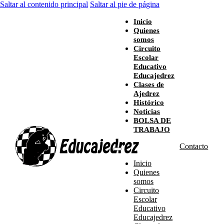
Saltar al contenido principal
Saltar al pie de página
Inicio
Quienes
somos
Circuito
Escolar
Educativo
Educajedrez
Clases de
Ajedrez
Histórico
Noticias
BOLSA DE
TRABAJO
Contacto
Inicio
Quienes
somos
Circuito
Escolar
Educativo
Educajedrez