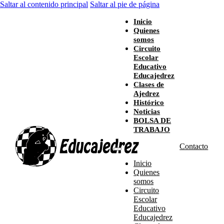
Saltar al contenido principal
Saltar al pie de página
Inicio
Quienes
somos
Circuito
Escolar
Educativo
Educajedrez
Clases de
Ajedrez
Histórico
Noticias
BOLSA DE
TRABAJO
Contacto
Inicio
Quienes
somos
Circuito
Escolar
Educativo
Educajedrez