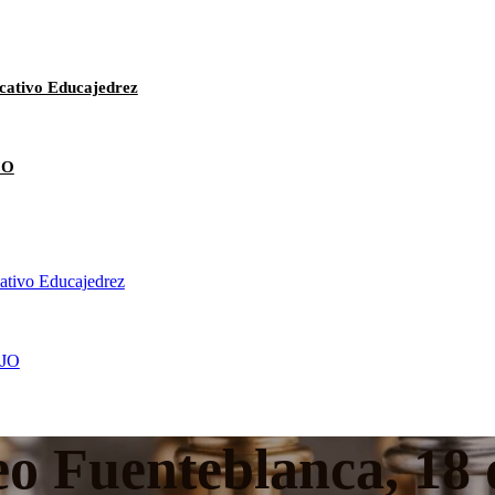
cativo Educajedrez
JO
cativo Educajedrez
JO
o Fuenteblanca, 18 d