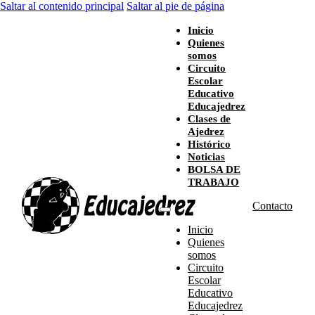
Saltar al contenido principal
Saltar al pie de página
Inicio
Quienes
somos
Circuito
Escolar
Educativo
Educajedrez
Clases de
Ajedrez
Histórico
Noticias
BOLSA DE
TRABAJO
Contacto
Inicio
Quienes
somos
Circuito
Escolar
Educativo
Educajedrez