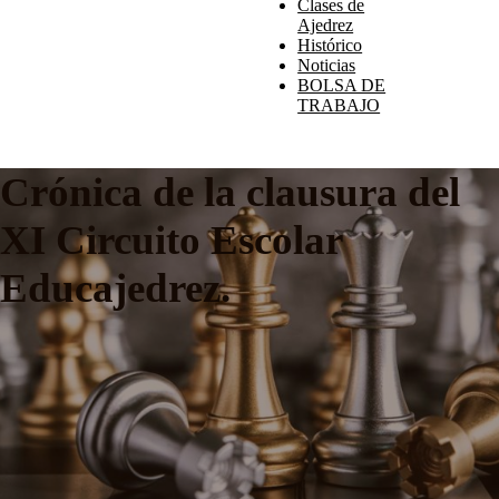
Clases de
Ajedrez
Histórico
Noticias
BOLSA DE
TRABAJO
Crónica de la clausura del
XI Circuito Escolar
Educajedrez.