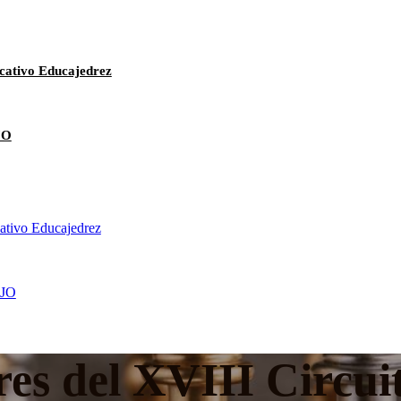
cativo Educajedrez
JO
cativo Educajedrez
JO
res del XVIII Circui