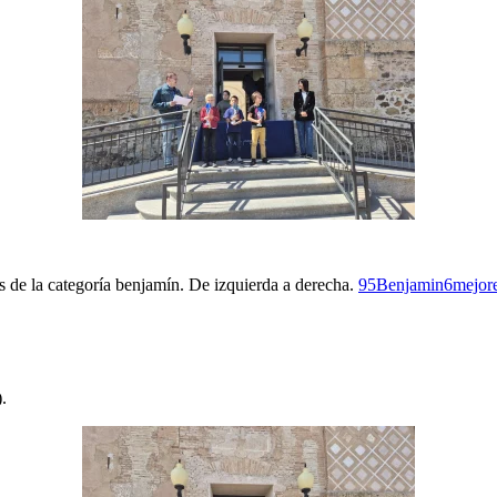
 de la categoría benjamín. De izquierda a derecha.
95Benjamin6mejore
.