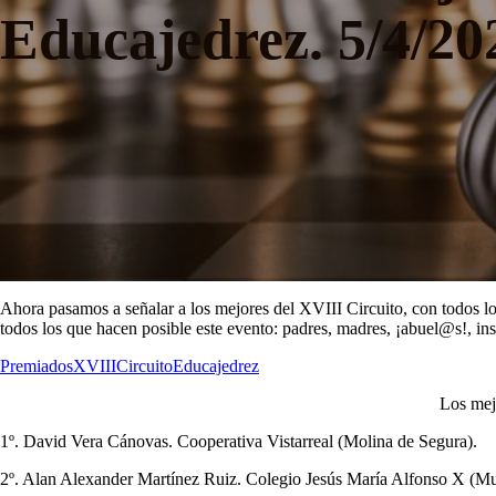
Educajedrez. 5/4/20
Ahora pasamos a señalar a los mejores del XVIII Circuito, con todos lo
todos los que hacen posible este evento: padres, madres, ¡abuel@s!, ins
PremiadosXVIIICircuitoEducajedrez
Los mej
1º. David Vera Cánovas. Cooperativa Vistarreal (Molina de Segura).
2º. Alan Alexander Martínez Ruiz. Colegio Jesús María Alfonso X (Mu