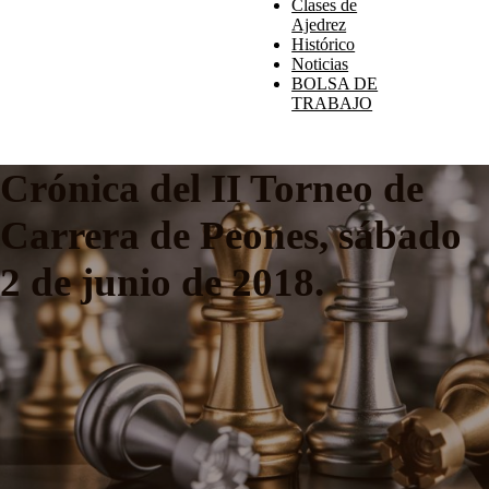
Clases de
Ajedrez
Histórico
Noticias
BOLSA DE
TRABAJO
Crónica del II Torneo de
Carrera de Peones, sábado
2 de junio de 2018.