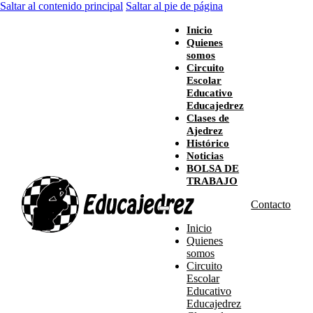
Saltar al contenido principal
Saltar al pie de página
Inicio
Quienes
somos
Circuito
Escolar
Educativo
Educajedrez
Clases de
Ajedrez
Histórico
Noticias
BOLSA DE
TRABAJO
Contacto
Inicio
Quienes
somos
Circuito
Escolar
Educativo
Educajedrez