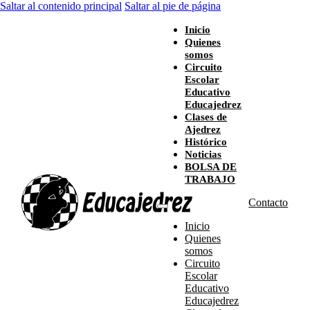
Saltar al contenido principal
Saltar al pie de página
Inicio
Quienes
somos
Circuito
Escolar
Educativo
Educajedrez
Clases de
Ajedrez
Histórico
Noticias
BOLSA DE
TRABAJO
Contacto
Inicio
Quienes
somos
Circuito
Escolar
Educativo
Educajedrez