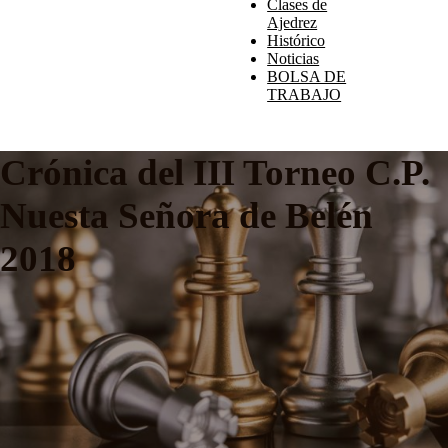
Clases de
Ajedrez
Histórico
Noticias
BOLSA DE
TRABAJO
Crónica del III Torneo C.P.
Nuesta Señora de Belén
2018