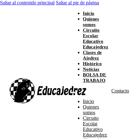
Saltar al contenido principal
Saltar al pie de página
Inicio
Quienes
somos
Circuito
Escolar
Educativo
Educajedrez
Clases de
Ajedrez
Histórico
Noticias
BOLSA DE
TRABAJO
Contacto
Inicio
Quienes
somos
Circuito
Escolar
Educativo
Educajedrez