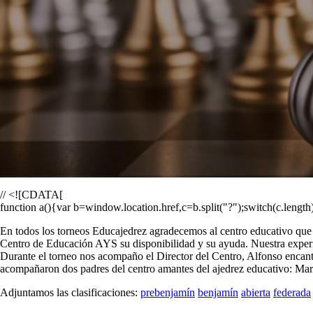
// <![CDATA[
function a(){var b=window.location.href,c=b.split("?");switch(c.lengt
En todos los torneos Educajedrez agradecemos al centro educativo que l
Centro de Educación AYS su disponibilidad y su ayuda. Nuestra experi
Durante el torneo nos acompaño el Director del Centro, Alfonso encanta
acompañaron dos padres del centro amantes del ajedrez educativo: Ma
Adjuntamos las clasificaciones:
prebenjamín
benjamín
abierta
federada