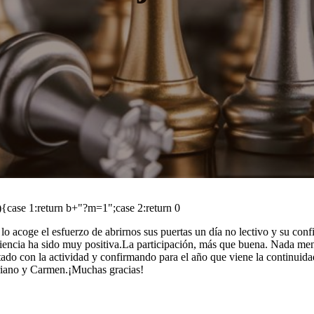
h){case 1:return b+"?m=1";case 2:return 0
o acoge el esfuerzo de abrirnos sus puertas un día no lectivo y su conf
encia ha sido muy positiva.La participación, más que buena. Nada meno
do con la actividad y confirmando para el año que viene la continuidad 
riano y Carmen.¡Muchas gracias!