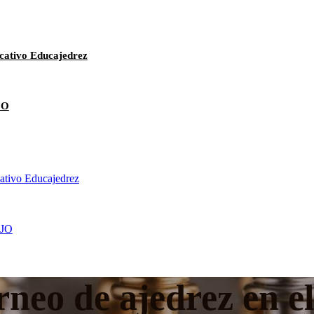
cativo Educajedrez
JO
cativo Educajedrez
JO
rneo de ajedrez en e