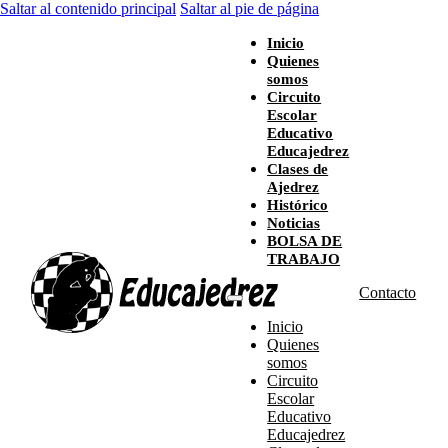
Saltar al contenido principal
Saltar al pie de página
Inicio
Quienes
somos
Circuito
Escolar
Educativo
Educajedrez
Clases de
Ajedrez
Histórico
Noticias
BOLSA DE
TRABAJO
Contacto
Inicio
Quienes
somos
Circuito
Escolar
Educativo
Educajedrez