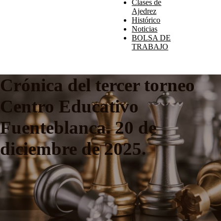
Clases de
Ajedrez
Histórico
Noticias
BOLSA DE
TRABAJO
Crónica del tercer torneo
Centro Educativo
Fuenteblanca. 20 de
diciembre de 2025.