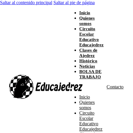
Saltar al contenido principal
Saltar al pie de página
Inicio
Quienes
somos
Circuito
Escolar
Educativo
Educajedrez
Clases de
Ajedrez
Histórico
Noticias
BOLSA DE
TRABAJO
Contacto
Inicio
Quienes
somos
Circuito
Escolar
Educativo
Educajedrez