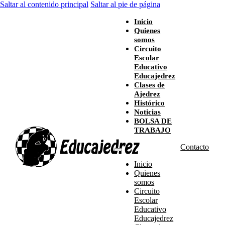
Saltar al contenido principal
Saltar al pie de página
Inicio
Quienes
somos
Circuito
Escolar
Educativo
Educajedrez
Clases de
Ajedrez
Histórico
Noticias
BOLSA DE
TRABAJO
Contacto
Inicio
Quienes
somos
Circuito
Escolar
Educativo
Educajedrez