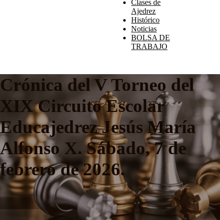
Clases de
Ajedrez
Histórico
Noticias
BOLSA DE
TRABAJO
Crónica del V Torneo del
XIX Circuito Escolar
Educajedrez Jesús María
Alfonso X. Sábado, 7 de
febrero de 2026.