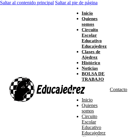
Saltar al contenido principal
Saltar al pie de página
Inicio
Quienes
somos
Circuito
Escolar
Educativo
Educajedrez
Clases de
Ajedrez
Histórico
Noticias
BOLSA DE
TRABAJO
Contacto
Inicio
Quienes
somos
Circuito
Escolar
Educativo
Educajedrez