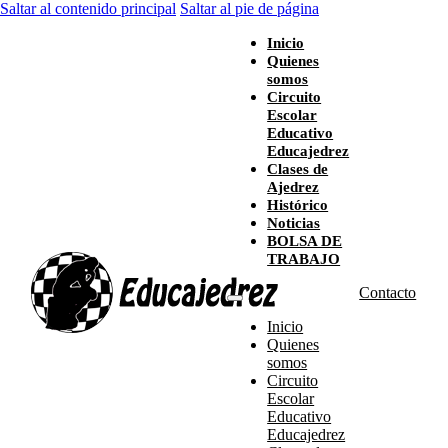
Saltar al contenido principal
Saltar al pie de página
Inicio
Quienes
somos
Circuito
Escolar
Educativo
Educajedrez
Clases de
Ajedrez
Histórico
Noticias
BOLSA DE
TRABAJO
Contacto
Inicio
Quienes
somos
Circuito
Escolar
Educativo
Educajedrez