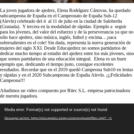
La joven jugadora de ajedrez, Elena Rodríguez Cánovas, ha quedado
subcampeona de España en el Campeonato de España Sub-12
(Alevín) celebrado del 4 al 11 de julio en la ciudad de Salobreña
(Granada). Y tercera en la modalidad de rápidas. Ejemplo a seguir
para los jóvenes, del valor del esfuerzo y de la perseverancia ya que no
sólo hace ajedrez, sino música, inglés, futbol y encima…¡saca
sobresalientes en el cole! Sin duda, representa la nueva generación de
mujeres del siglo XXI. Desde Educajedrez no somos partidarios de
dedicar mucho tiempo al estudio del ajedrez entre los más jóvenes, sino
que somos partidarios de una educación integral. Elena es un buen
ejemplo que, dedicando el tiempo justo, consigue excelentes
resultados. Recordar que en el 2019 quedó Campeona Sub10 en lentas
y rápidas y en el 2020 Subcampeona de España Alevín. ¡¡¡Felicidades
Campeona!!!
Añadimos un video compuesto por Ritec S.L. empresa patrocinadora
de nuestra jugadora.
Reproductor
Media error: Format(s) not supported or source(s) not found
de
vídeo
Descargar archivo: https://educajedrez.es/wp-content/uploads/Ritec.mp4?_=1