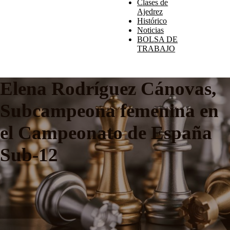
Clases de
Ajedrez
Histórico
Noticias
BOLSA DE
TRABAJO
Elena Rodríguez Cánovas,
Subcampeona femenina en
el Campeonato de España
Sub-12