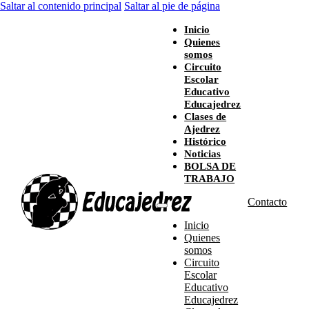
Saltar al contenido principal
Saltar al pie de página
Inicio
Quienes
somos
Circuito
Escolar
Educativo
Educajedrez
Clases de
Ajedrez
Histórico
Noticias
BOLSA DE
TRABAJO
Contacto
Inicio
Quienes
somos
Circuito
Escolar
Educativo
Educajedrez