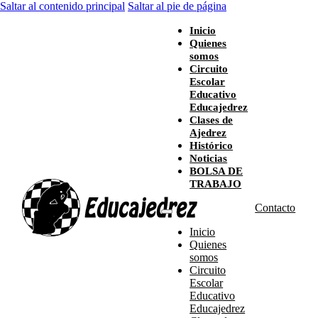
Saltar al contenido principal
Saltar al pie de página
Inicio
Quienes
somos
Circuito
Escolar
Educativo
Educajedrez
Clases de
Ajedrez
Histórico
Noticias
BOLSA DE
TRABAJO
Contacto
Inicio
Quienes
somos
Circuito
Escolar
Educativo
Educajedrez