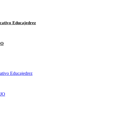
cativo Educajedrez
JO
cativo Educajedrez
JO