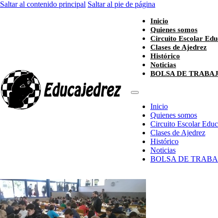
Saltar al contenido principal
Saltar al pie de página
Inicio
Quienes somos
Circuito Escolar Edu
Clases de Ajedrez
Histórico
Noticias
BOLSA DE TRABA
Inicio
Quienes somos
Circuito Escolar Edu
Clases de Ajedrez
Histórico
Noticias
BOLSA DE TRABA