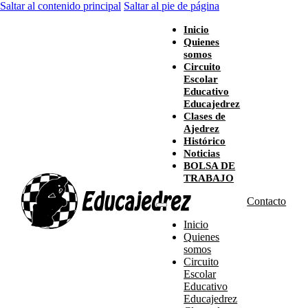
Saltar al contenido principal
Saltar al pie de página
Inicio
Quienes
somos
Circuito
Escolar
Educativo
Educajedrez
Clases de
Ajedrez
Histórico
Noticias
BOLSA DE
TRABAJO
Contacto
Inicio
Quienes
somos
Circuito
Escolar
Educativo
Educajedrez