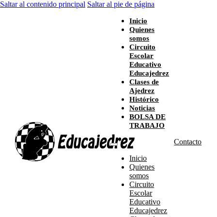
Saltar al contenido principal
Saltar al pie de página
Inicio
Quienes
somos
Circuito
Escolar
Educativo
Educajedrez
Clases de
Ajedrez
Histórico
Noticias
BOLSA DE
TRABAJO
Contacto
Inicio
Quienes
somos
Circuito
Escolar
Educativo
Educajedrez