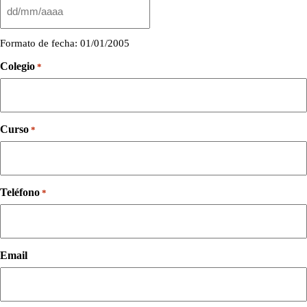
DD
barra
MM
Formato de fecha: 01/01/2005
barra
AAAA
Colegio
*
Curso
*
Teléfono
*
Email