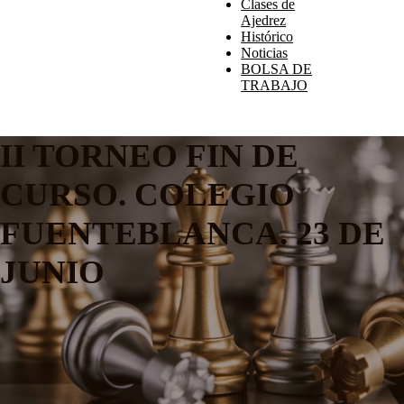
Clases de
Ajedrez
Histórico
Noticias
BOLSA DE
TRABAJO
II TORNEO FIN DE
CURSO. COLEGIO
FUENTEBLANCA. 23 DE
JUNIO