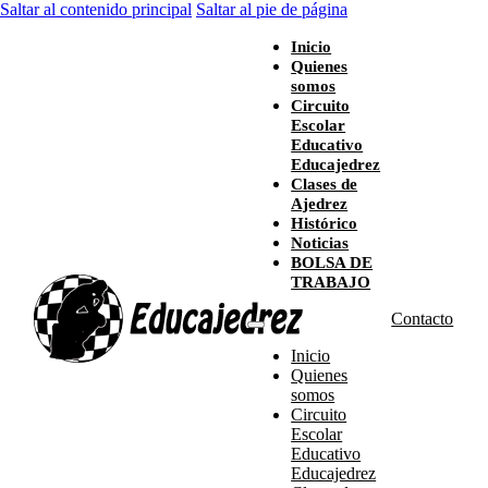
Saltar al contenido principal
Saltar al pie de página
Inicio
Quienes
somos
Circuito
Escolar
Educativo
Educajedrez
Clases de
Ajedrez
Histórico
Noticias
BOLSA DE
TRABAJO
Contacto
Inicio
Quienes
somos
Circuito
Escolar
Educativo
Educajedrez