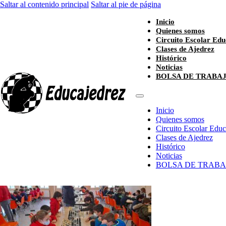
Saltar al contenido principal
Saltar al pie de página
Inicio
Quienes somos
Circuito Escolar Edu
Clases de Ajedrez
Histórico
Noticias
BOLSA DE TRABA
Inicio
Quienes somos
Circuito Escolar Edu
Clases de Ajedrez
Histórico
Noticias
BOLSA DE TRABA