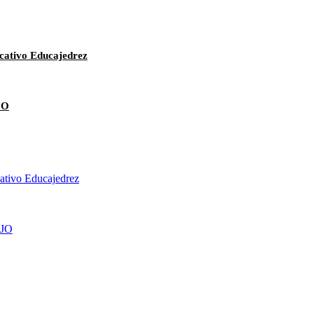
cativo Educajedrez
JO
cativo Educajedrez
JO