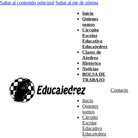
Saltar al contenido principal
Saltar al pie de página
Inicio
Quienes
somos
Circuito
Escolar
Educativo
Educajedrez
Clases de
Ajedrez
Histórico
Noticias
BOLSA DE
TRABAJO
Contacto
Inicio
Quienes
somos
Circuito
Escolar
Educativo
Educajedrez