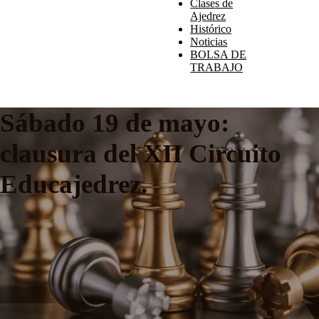
Clases de
Ajedrez
Histórico
Noticias
BOLSA DE
TRABAJO
Sábado 19 de mayo:
clausura del XII Circuito
Educajedrez.