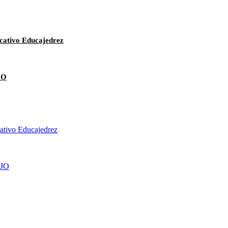
cativo Educajedrez
JO
cativo Educajedrez
JO