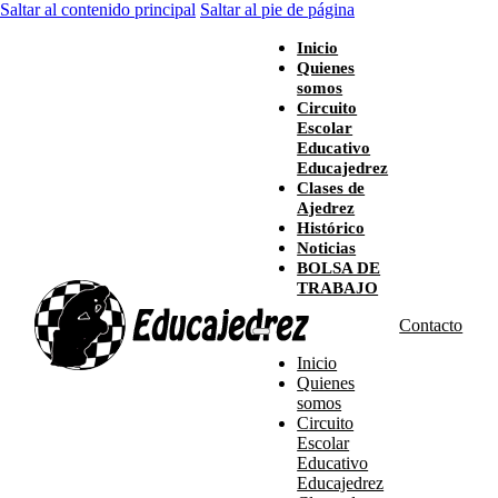
Saltar al contenido principal
Saltar al pie de página
Inicio
Quienes
somos
Circuito
Escolar
Educativo
Educajedrez
Clases de
Ajedrez
Histórico
Noticias
BOLSA DE
TRABAJO
Contacto
Inicio
Quienes
somos
Circuito
Escolar
Educativo
Educajedrez