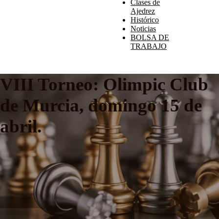
Clases de
Ajedrez
Histórico
Noticias
BOLSA DE
TRABAJO
VIII Torneo: Olimpic Club
de Murcia, domingo 15 de
abril.