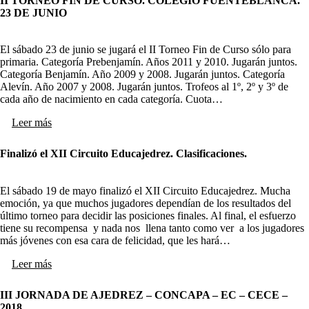
II TORNEO FIN DE CURSO. COLEGIO FUENTEBLANCA.
23 DE JUNIO
El sábado 23 de junio se jugará el II Torneo Fin de Curso sólo para
primaria. Categoría Prebenjamín. Años 2011 y 2010. Jugarán juntos.
Categoría Benjamín. Año 2009 y 2008. Jugarán juntos. Categoría
Alevín. Año 2007 y 2008. Jugarán juntos. Trofeos al 1º, 2º y 3º de
cada año de nacimiento en cada categoría. Cuota…
Leer más
Finalizó el XII Circuito Educajedrez. Clasificaciones.
El sábado 19 de mayo finalizó el XII Circuito Educajedrez. Mucha
emoción, ya que muchos jugadores dependían de los resultados del
último torneo para decidir las posiciones finales. Al final, el esfuerzo
tiene su recompensa y nada nos llena tanto como ver a los jugadores
más jóvenes con esa cara de felicidad, que les hará…
Leer más
III JORNADA DE AJEDREZ – CONCAPA – EC – CECE –
2018