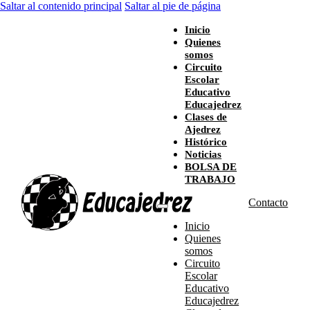
Saltar al contenido principal
Saltar al pie de página
Inicio
Quienes
somos
Circuito
Escolar
Educativo
Educajedrez
Clases de
Ajedrez
Histórico
Noticias
BOLSA DE
TRABAJO
Contacto
Inicio
Quienes
somos
Circuito
Escolar
Educativo
Educajedrez