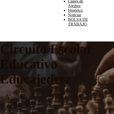
Clases de
Ajedrez
Histórico
Noticias
BOLSA DE
TRABAJO
Circuito Escolar
Educativo
Educajedrez